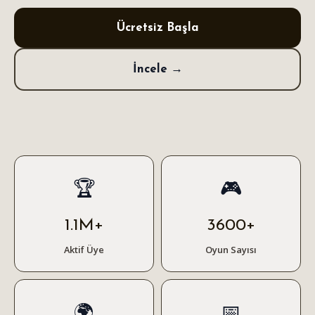
Ücretsiz Başla
İncele →
🏆
🎮
1.1M+
3600+
Aktif Üye
Oyun Sayısı
🌍
📅