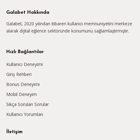
Galabet Hakkında
Galabet, 2020 yılından itibaren kullanıcı memnuniyetini merkeze
alarak dijital eğlence sektöründe konumunu sağlamlaştırmıştır.
Hızlı Bağlantılar
Kullanıcı Deneyimi
Giriş Rehberi
Bonus Deneyimi
Mobil Deneyim
Sıkça Sorulan Sorular
Kullanıcı Yorumları
İletişim