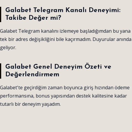
Galabet Telegram Kanalı Deneyimi:
Takibe Değer mi?
Galabet Telegram kanalını izlemeye başladığımdan bu yana
tek bir adres değişikliğini bile kaçırmadım. Duyurular anında
geliyor.
Galabet Genel Deneyim Özeti ve
Değerlendirmem
Galabet'te geçirdiğim zaman boyunca giriş hızından ödeme
performansına, bonus yapısından destek kalitesine kadar
tutarlı bir deneyim yaşadım.