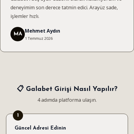
deneyimim son derece tatmin edici. Arayüz sade,
işlemler hızlı.
Mehmet Aydın
MA
1 Temmuz 2026
📋 Galabet Girişi Nasıl Yapılır?
4 adımda platforma ulaşın.
1
Güncel Adresi Edinin