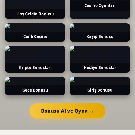
Casino Oyunları
Hoş Geldin Bonusu
Canlı Casino
Kayıp Bonusu
Kripto Bonusları
Hediye Bonuslar
Gece Bonusu
Giriş Bonusu
Bonusu Al ve Oyna →