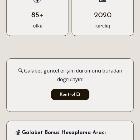
85+
2020
Ülke
Kuruluş
🔍 Galabet güncel erişim durumunu buradan
doğrulayın:
Kontrol Et
💰 Galabet Bonus Hesaplama Aracı